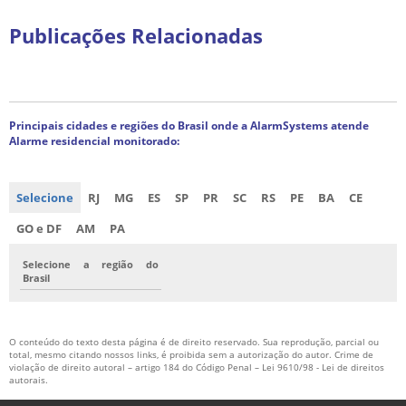
Publicações Relacionadas
Principais cidades e regiões do Brasil onde a AlarmSystems atende
Alarme residencial monitorado:
Selecione
RJ
MG
ES
SP
PR
SC
RS
PE
BA
CE
GO e DF
AM
PA
Selecione a região do
Brasil
O conteúdo do texto desta página é de direito reservado. Sua reprodução, parcial ou
total, mesmo citando nossos links, é proibida sem a autorização do autor. Crime de
violação de direito autoral – artigo 184 do Código Penal –
Lei 9610/98 - Lei de direitos
autorais
.