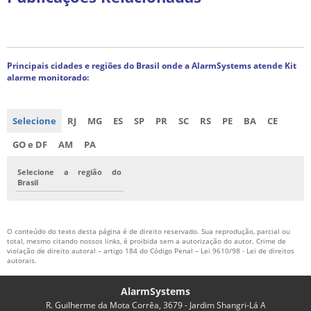
Principais cidades e regiões do Brasil onde a AlarmSystems atende Kit
alarme monitorado:
Selecione
RJ
MG
ES
SP
PR
SC
RS
PE
BA
CE
GO e DF
AM
PA
Selecione a região do
Brasil
O conteúdo do texto desta página é de direito reservado. Sua reprodução, parcial ou
total, mesmo citando nossos links, é proibida sem a autorização do autor. Crime de
violação de direito autoral – artigo 184 do Código Penal –
Lei 9610/98 - Lei de direitos
autorais
.
AlarmSystems
R. Guilherme da Mota Corrêa, 3679 - Jardim Shangri-Lá A