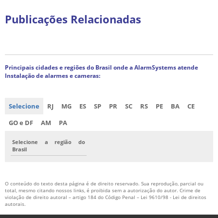
Publicações Relacionadas
Principais cidades e regiões do Brasil onde a AlarmSystems atende
Instalação de alarmes e cameras:
Selecione
RJ
MG
ES
SP
PR
SC
RS
PE
BA
CE
GO e DF
AM
PA
Selecione a região do
Brasil
O conteúdo do texto desta página é de direito reservado. Sua reprodução, parcial ou
total, mesmo citando nossos links, é proibida sem a autorização do autor. Crime de
violação de direito autoral – artigo 184 do Código Penal –
Lei 9610/98 - Lei de direitos
autorais
.