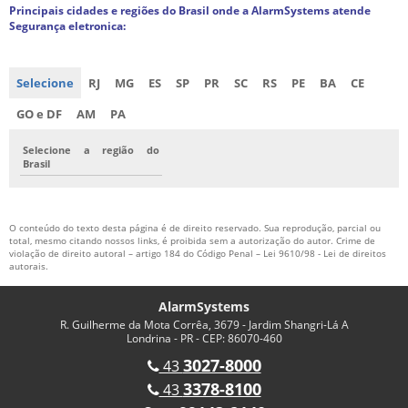
Principais cidades e regiões do Brasil onde a AlarmSystems atende
Segurança eletronica:
Selecione
RJ
MG
ES
SP
PR
SC
RS
PE
BA
CE
GO e DF
AM
PA
Selecione a região do
Brasil
O conteúdo do texto desta página é de direito reservado. Sua reprodução, parcial ou
total, mesmo citando nossos links, é proibida sem a autorização do autor. Crime de
violação de direito autoral – artigo 184 do Código Penal –
Lei 9610/98 - Lei de direitos
autorais
.
AlarmSystems
R. Guilherme da Mota Corrêa, 3679 - Jardim Shangri-Lá A
Londrina - PR - CEP: 86070-460
3027-8000
43
3378-8100
43