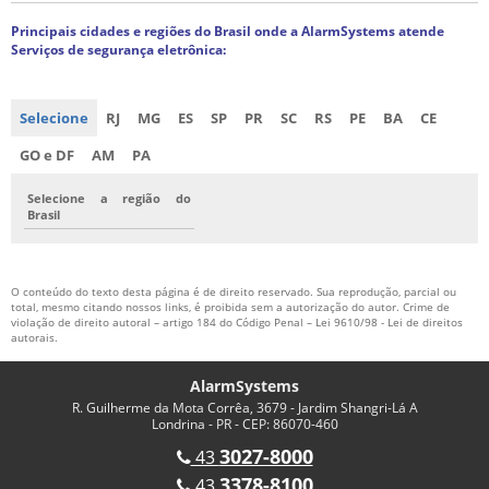
Principais cidades e regiões do Brasil onde a AlarmSystems atende
Serviços de segurança eletrônica:
Selecione
RJ
MG
ES
SP
PR
SC
RS
PE
BA
CE
GO e DF
AM
PA
Selecione a região do
Brasil
O conteúdo do texto desta página é de direito reservado. Sua reprodução, parcial ou
total, mesmo citando nossos links, é proibida sem a autorização do autor. Crime de
violação de direito autoral – artigo 184 do Código Penal –
Lei 9610/98 - Lei de direitos
autorais
.
AlarmSystems
R. Guilherme da Mota Corrêa, 3679 - Jardim Shangri-Lá A
Londrina - PR - CEP: 86070-460
3027-8000
43
3378-8100
43