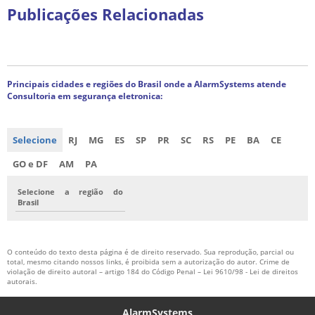
Publicações Relacionadas
Principais cidades e regiões do Brasil onde a AlarmSystems atende
Consultoria em segurança eletronica:
Selecione
RJ
MG
ES
SP
PR
SC
RS
PE
BA
CE
GO e DF
AM
PA
Selecione a região do
Brasil
O conteúdo do texto desta página é de direito reservado. Sua reprodução, parcial ou
total, mesmo citando nossos links, é proibida sem a autorização do autor. Crime de
violação de direito autoral – artigo 184 do Código Penal –
Lei 9610/98 - Lei de direitos
autorais
.
AlarmSystems