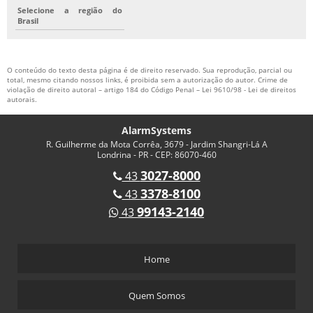
Selecione a região do
Brasil
O conteúdo do texto desta página é de direito reservado. Sua reprodução, parcial ou
total, mesmo citando nossos links, é proibida sem a autorização do autor. Crime de
violação de direito autoral – artigo 184 do Código Penal –
Lei 9610/98 - Lei de direitos
autorais
.
AlarmSystems
R. Guilherme da Mota Corrêa, 3679 - Jardim Shangri-Lá A
Londrina - PR - CEP: 86070-460
3027-8000
43
3378-8100
43
99143-2140
43
Home
Quem Somos