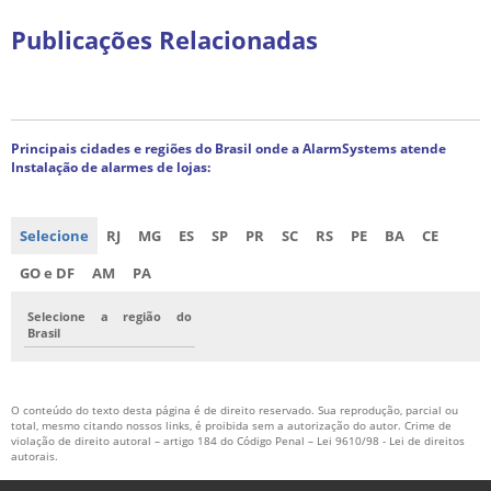
Publicações Relacionadas
Principais cidades e regiões do Brasil onde a AlarmSystems atende
Instalação de alarmes de lojas:
Selecione
RJ
MG
ES
SP
PR
SC
RS
PE
BA
CE
GO e DF
AM
PA
Selecione a região do
Brasil
O conteúdo do texto desta página é de direito reservado. Sua reprodução, parcial ou
total, mesmo citando nossos links, é proibida sem a autorização do autor. Crime de
violação de direito autoral – artigo 184 do Código Penal –
Lei 9610/98 - Lei de direitos
autorais
.