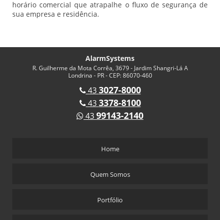
horário comercial que atrapalhe o fluxo de segurança de
sua empresa e residência.
AlarmSystems
R. Guilherme da Mota Corrêa, 3679 - Jardim Shangri-Lá A
Londrina - PR - CEP: 86070-460
3027-8000
43
3378-8100
43
99143-2140
43
Home
Quem Somos
Portfólio